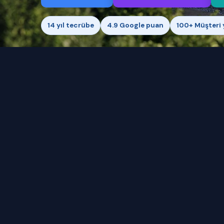
14 yıl tecrübe
4.9 Google puan
100+ Müşteri