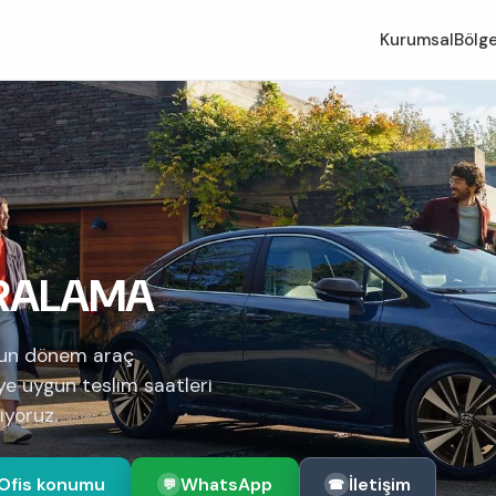
Kurumsal
Bölge
İRALAMA
zun dönem araç
eye uygun teslim saatleri
ıyoruz.
Ofis konumu
WhatsApp
İletişim
💬
☎