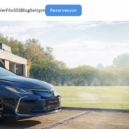
ler
Filo
SSS
Blog
İletişim
Rezervasyon