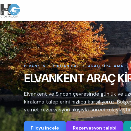
ELVANKENT · SİNCAN HATTI · ARAÇ KİRALAMA
ELVANKENT ARAÇ K
Elvankent ve Sincan çevresinde günlük ve u
kiralama taleplerini hızlıca karşılıyoruz. Bölg
ve net rezervasyon akışıyla süreci kolaylaştır
Filoyu incele
Rezervasyon talebi